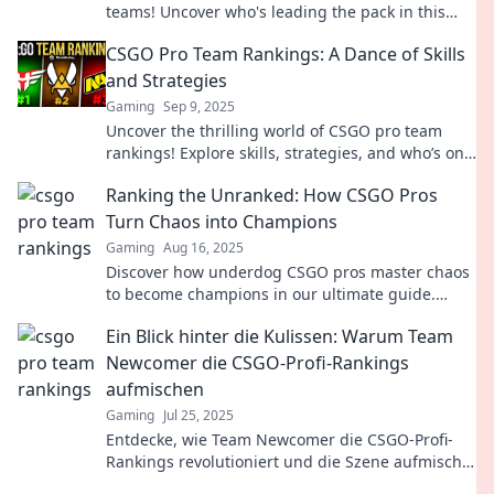
teams! Uncover who's leading the pack in this
thrilling countdown of gaming titans.
CSGO Pro Team Rankings: A Dance of Skills
and Strategies
Gaming
Sep 9, 2025
Uncover the thrilling world of CSGO pro team
rankings! Explore skills, strategies, and who’s on
top in this epic battle for dominance!
Ranking the Unranked: How CSGO Pros
Turn Chaos into Champions
Gaming
Aug 16, 2025
Discover how underdog CSGO pros master chaos
to become champions in our ultimate guide.
Uncover strategies that defy the odds!
Ein Blick hinter die Kulissen: Warum Team
Newcomer die CSGO-Profi-Rankings
aufmischen
Gaming
Jul 25, 2025
Entdecke, wie Team Newcomer die CSGO-Profi-
Rankings revolutioniert und die Szene aufmischt!
Ein Insiderblick, den du nicht verpassen solltest!