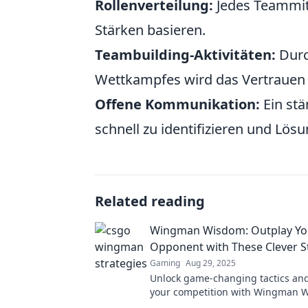
Rollenverteilung:
Jedes Teammitg
Stärken basieren.
Teambuilding-Aktivitäten:
Durc
Wettkampfes wird das Vertrauen u
Offene Kommunikation:
Ein stä
schnell zu identifizieren und Lös
Related reading
Wingman Wisdom: Outplay Yo
Opponent with These Clever S
Gaming
Aug 29, 2025
Unlock game-changing tactics an
your competition with Wingman 
Discover clever strategies that giv