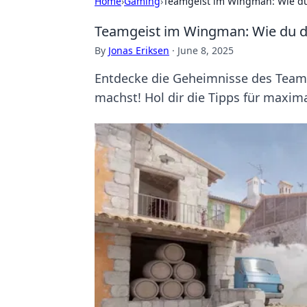
Home
›
Gaming
›
Teamgeist im Wingman: Wie d
Teamgeist im Wingman: Wie du 
By
Jonas Eriksen
·
June 8, 2025
Entdecke die Geheimnisse des Team
machst! Hol dir die Tipps für maxima