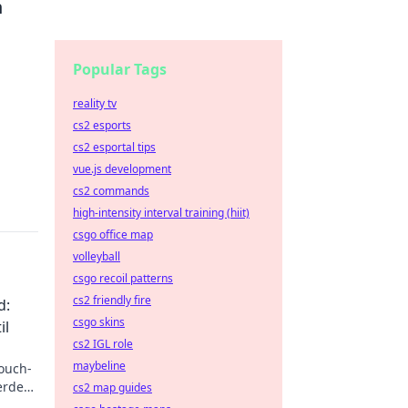
n
Popular Tags
reality tv
cs2 esports
cs2 esportal tips
vue.js development
cs2 commands
high-intensity interval training (hiit)
csgo office map
volleyball
csgo recoil patterns
cs2 friendly fire
d:
csgo skins
il
cs2 IGL role
maybeline
ouch-
erden
cs2 map guides