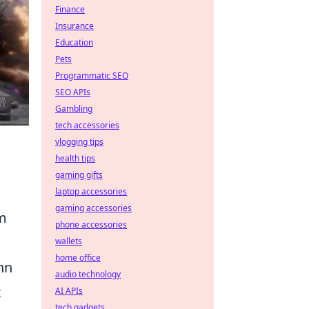
Finance
Insurance
Education
Pets
Programmatic SEO
SEO APIs
Gambling
tech accessories
vlogging tips
health tips
gaming gifts
laptop accessories
gaming accessories
am
phone accessories
.
wallets
home office
nn
audio technology
t
AI APIs
tech gadgets