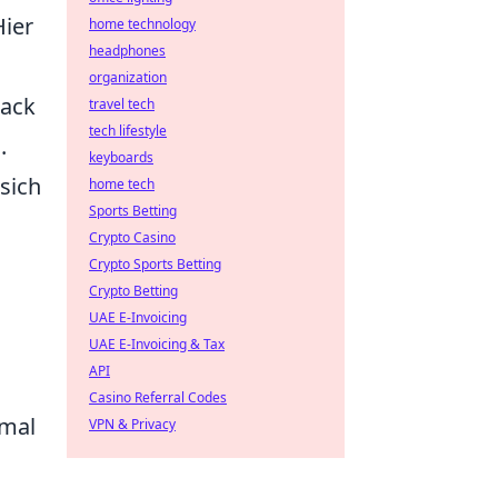
Hier
home technology
headphones
organization
back
travel tech
tech lifestyle
.
keyboards
sich
home tech
Sports Betting
Crypto Casino
Crypto Sports Betting
Crypto Betting
UAE E-Invoicing
UAE E-Invoicing & Tax
API
Casino Referral Codes
imal
VPN & Privacy