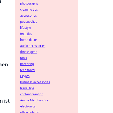
n
photography
cleaning tips
accessories
pet supplies
lifestyle
tech tips
home decor
audio accessories
fitness gear
tools
nen
parenting
tech travel
Crypto
business accessories
travel tips
content creation
 ist
Anime Merchandise
electronics
office lighting