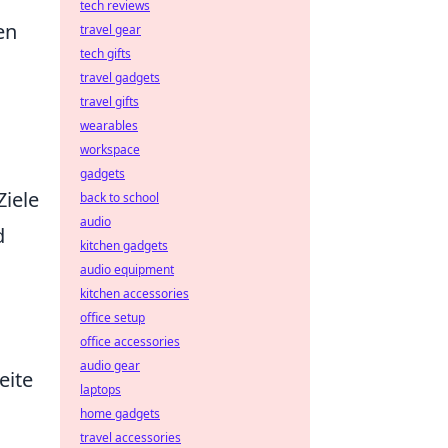
tech reviews
en
travel gear
tech gifts
travel gadgets
travel gifts
wearables
workspace
gadgets
Ziele
back to school
audio
d
kitchen gadgets
audio equipment
kitchen accessories
office setup
office accessories
audio gear
eite
laptops
home gadgets
travel accessories