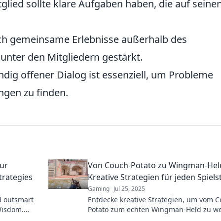
lied sollte klare Aufgaben haben, die auf seine
h gemeinsame Erlebnisse außerhalb des
nter den Mitgliedern gestärkt.
ndig offener Dialog ist essenziell, um Probleme
ungen zu finden.
ur
Von Couch-Potato zu Wingman-Hel
trategies
Kreative Strategien für jeden Spielst
Gaming
Jul 25, 2025
d outsmart
Entdecke kreative Strategien, um vom C
Wisdom.
Potato zum echten Wingman-Held zu w
e you the
– für jeden Spielstil! Werde zum Game-