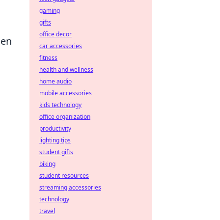
gaming
gifts
office decor
gen
car accessories
fitness
health and wellness
home audio
mobile accessories
kids technology
office organization
productivity
lighting tips
student gifts
biking
student resources
streaming accessories
technology
travel